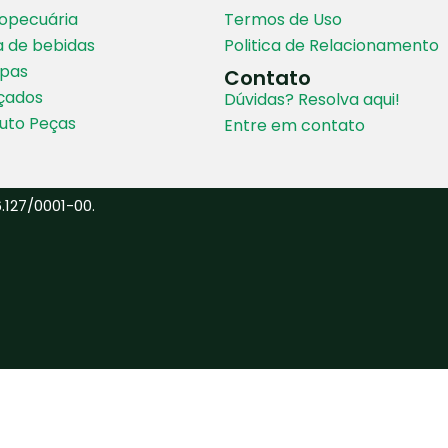
ropecuária
Termos de Uso
a de bebidas
Politica de Relacionamento
upas
Contato
lçados
Dúvidas? Resolva aqui!
Auto Peças
Entre em contato
.127/0001-00.