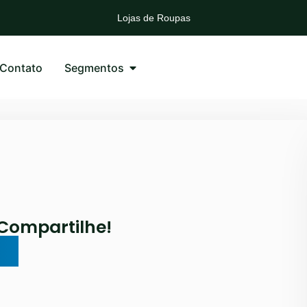
Lojas de Calçados
Lojas de Roupas
Distribuidoras de Bebidas
Lojas de Agropecuárias
Mercadinhos e Mercearias
Contato
Segmentos
Lojas Auto Peças
Compartilhe!