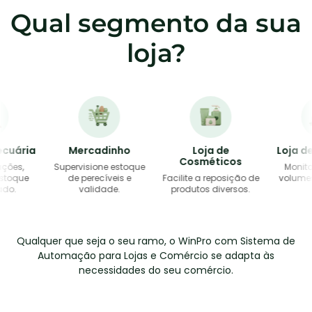
Qual segmento da sua
loja?
ária
Mercadinho
Loja de
Loja de F
Cosméticos
s,
Supervisione estoque
Monitore c
que
de perecíveis e
Facilite a reposição de
volumes e e
validade.
produtos diversos.
Qualquer que seja o seu ramo, o WinPro com Sistema de
Automação para Lojas e Comércio se adapta às
necessidades do seu comércio.