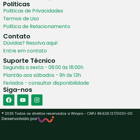
Politicas
Politicas de Privacidades
Termos de Uso
Politica de Relacionamento
Contato
Dúvidas? Resolva aqui!
Entre em contato
Suporte Técnico
Segunda a sexta - 08:00 às 18:00h
Plantão aos sábados - 9h às 13h
Feriados - consultar disponibilidade
Siga-nos
® 2025 Todos os direitos reservados a Winpro - CNPJ 49.626.127/0001-00.
Desenvolvido por