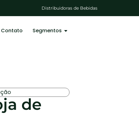
Lojas de Roupas
Distribuidoras de Bebidas
Lojas de Agropecuárias
Mercadinhos e Mercearias
Lojas Auto Peças
Contato
Segmentos
ução
oja de