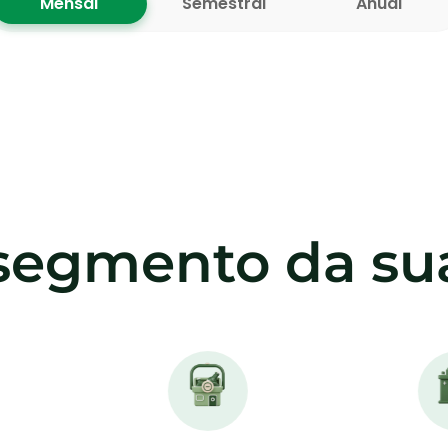
Mensal
Semestral
Anual
segmento da sua