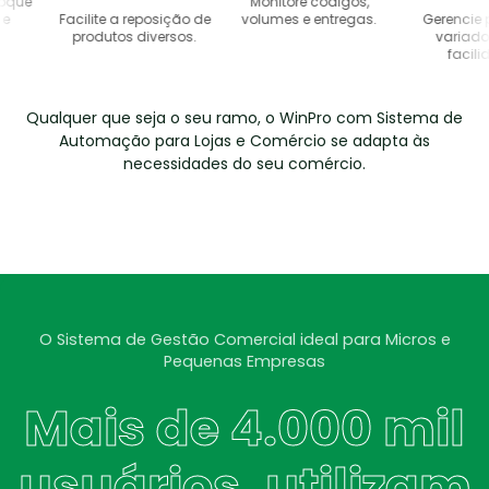
e
Monitore códigos,
Facilite a reposição de
volumes e entregas.
Gerencie prod
produtos diversos.
variados c
facilidade
Qualquer que seja o seu ramo, o WinPro com Sistema de
Automação para Lojas e Comércio se adapta às
necessidades do seu comércio.
O Sistema de Gestão Comercial ideal para Micros e
Pequenas Empresas
Mais de 4.000 mil
usuários, utilizam