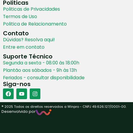
Politicas
Politicas de Privacidades
Termos de Uso
Politica de Relacionamento
Contato
Dúvidas? Resolva aqui!
Entre em contato
Suporte Técnico
Segunda a sexta - 08:00 às 18:00h
Plantão aos sábados - 9h às 13h
Feriados - consultar disponibilidade
Siga-nos
® 2025 Todos os direitos reservados a Winpro - CNPJ 49.626.127/0001-00.
Desenvolvido por