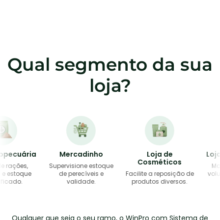
Qual segmento da sua
loja?
ecuária
Mercadinho
Loja de
Loja d
Cosméticos
ações,
Supervisione estoque
Monito
stoque
de perecíveis e
Facilite a reposição de
volumes
ado.
validade.
produtos diversos.
Qualquer que seja o seu ramo, o WinPro com Sistema de