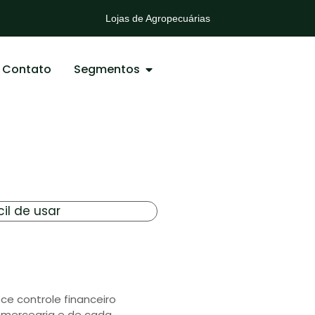
Distribuidoras de Bebidas
Lojas de Agropecuárias
Mercadinhos e Mercearias
Lojas Auto Peças
Contato
Segmentos
il de usar
e controle financeiro
a mercearia e de cada