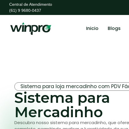
Central de Atendimento
(61) 9 9680-0437
Inicio
Blogs
Sistema para loja mercadinho com PDV Fác
Sistema para
Mercadinho
Descubra nosso sistema para mercadinho, que oferec
completo, permitindo analisar a lucratividade da su