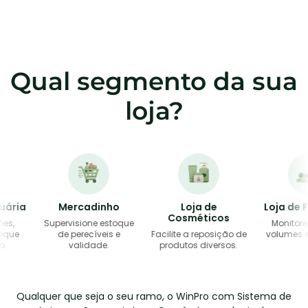
Qual segmento da sua
loja?
ia
Mercadinho
Loja de
Loja de Fer
Cosméticos
Supervisione estoque
Monitore có
e
de perecíveis e
Facilite a reposição de
volumes e en
validade.
produtos diversos.
Qualquer que seja o seu ramo, o WinPro com Sistema de