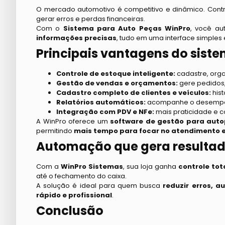
O mercado automotivo é competitivo e dinâmico. Contr
gerar erros e perdas financeiras.
Com o
Sistema para Auto Peças WinPro
, você au
informações precisas
, tudo em uma interface simples
Principais vantagens do sist
Controle de estoque inteligente:
cadastre, orga
Gestão de vendas e orçamentos:
gere pedidos,
Cadastro completo de clientes e veículos:
his
Relatórios automáticos:
acompanhe o desempen
Integração com PDV e NFe:
mais praticidade e c
A WinPro oferece um
software de gestão para aut
permitindo
mais tempo para focar no atendimento e
Automação que gera resultad
Com a
WinPro Sistemas
, sua loja ganha
controle tot
até o fechamento do caixa.
A solução é ideal para quem busca
reduzir erros, 
rápido e profissional
.
Conclusão