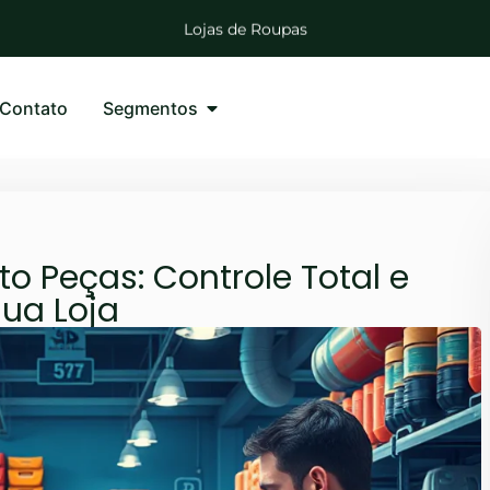
Lojas de Calçados
Lojas de Roupas
Distribuidoras de Bebidas
Lojas de Agropecuárias
Mercadinhos e Mercearias
Contato
Segmentos
Lojas Auto Peças
o Peças: Controle Total e
Sua Loja