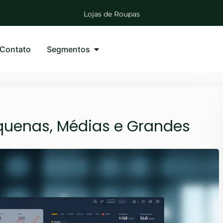
Lojas de Calçados
Lojas de Roupas
Distribuidoras de Bebidas
Lojas de Agropecuárias
Mercadinhos e Mercearias
Contato
Segmentos
Lojas Auto Peças
quenas, Médias e Grandes